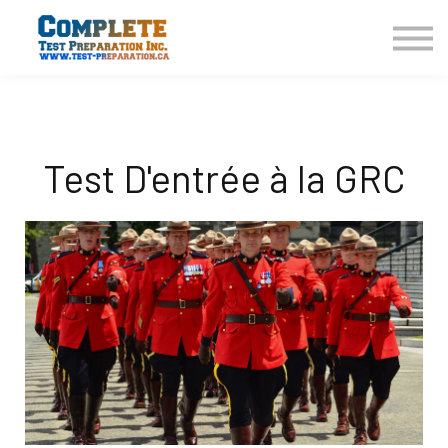
COURSES HOME
CONTACT US
LOGIN
SIGN UP
Test D'entrée à la GRC